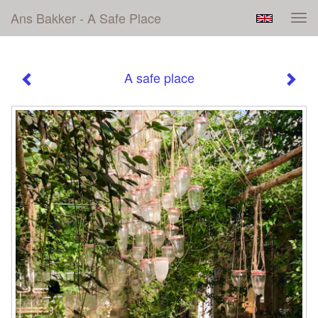
Ans Bakker - A Safe Place
Tog
navi
A safe place